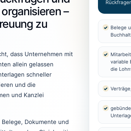
Rückfrage
organisieren –
treuung zu
Belege u
Buchhal
icht, dass Unternehmen mit
Mitarbei
variable
ten allein gelassen
die Loh
terlagen schneller
eren und die
Verträge
en und Kanzlei
gebündel
Unterlag
n Belege, Dokumente und