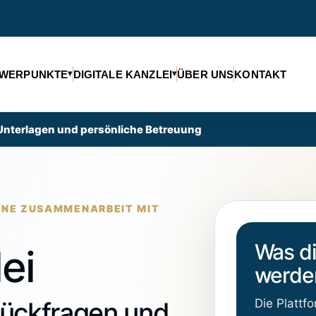
WERPUNKTE
DIGITALE KANZLEI
ÜBER UNS
KONTAKT
 Unterlagen und persönliche Betreuung
NE ZUSAMMENARBEIT MIT
Was di
ei
werde
Die Plattf
Rückfragen und