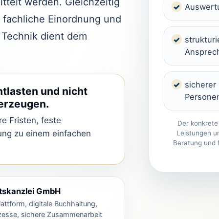
ttelt werden. Gleichzeitig
Auswertu
, fachliche Einordnung und
 Technik dient dem
struktur
Ansprec
sicherer
tlasten und nicht
Persone
 erzeugen.
e Fristen, feste
Der konkrete
ung zu einem einfachen
Leistungen u
Beratung und f
ftskanzlei GmbH
attform, digitale Buchhaltung,
zesse, sichere Zusammenarbeit